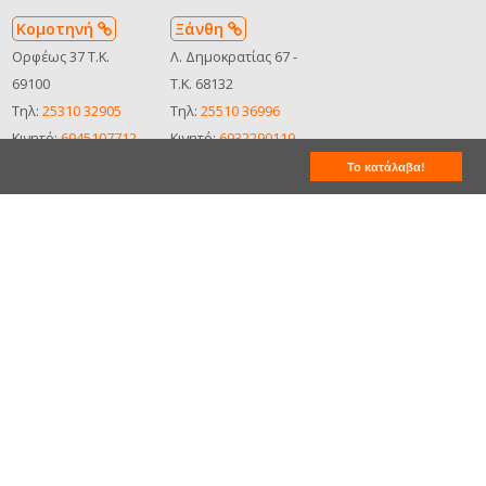
Κομοτηνή
Ξάνθη
Ορφέως 37 Τ.Κ.
Λ. Δημοκρατίας 67 -
69100
Τ.Κ. 68132
Τηλ:
25310 32905
Τηλ:
25510 36996
Κινητό:
6945107712
Κινητό:
6932290119
Δείτε στον χάρτη
Δείτε στον χάρτη
Το κατάλαβα!
MHTE:
MHTE:
0102Ε8100001810
0102Ε8100001810