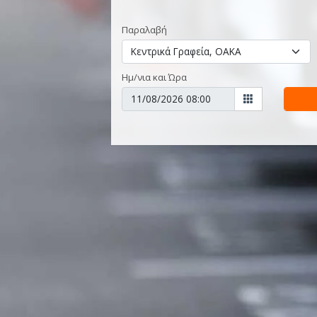
Παραλαβή
Ημ/νια και Ώρα