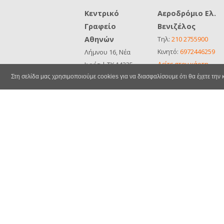
Κεντρικό
Αεροδρόμιο Ελ.
Γραφείο
Βενιζέλος
Αθηνών
Τηλ:
210 2755900
Κινητό:
6972446259
Λήμνου 16, Νέα
Δείτε στον χάρτη
Ιωνία | ΤΚ 14235
ΜΗΤΕ
Τηλ:
210 2755900
Στη σελίδα μας χρησιμοποιούμε cookies για να διασφαλίσουμε ότι θα έχετε την
0259Ε81000678200
Κινητό:
6932426177
Δείτε στον χάρτη
ΜΗΤΕ
0259Ε81000678200
Ασφάλειες & Επιλογές
Δεδομένα & Απ
Πολιτική Ακυρώσεων
Επικοινωνία