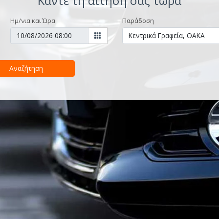
Κάντε τη αίτησή σας τώρα
Ημ/νια και Ώρα
Παράδοση
Αναζήτηση