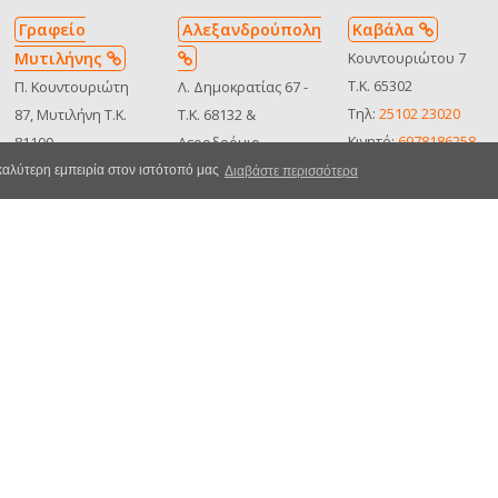
Γραφείο
Αλεξανδρούπολη
Καβάλα
Μυτιλήνης
Κουντουριώτου 7
Τ.Κ. 65302
Π. Κουντουριώτη
Λ. Δημοκρατίας 67 -
Τηλ:
25102 23020
87, Μυτιλήνη Τ.Κ.
Τ.Κ. 68132 &
Κινητό:
6978186258
81100
Αεροδρόμιο
Δείτε στον χάρτη
Τηλ:
22510 25505
"Δημόκριτος"
 καλύτερη εμπειρία στον ιστότοπό μας
Διαβάστε περισσότερα
MHTE:
Κινητό:
6973364710
Τηλ:
25510 36996
0102Ε8100001810
Δείτε στον χάρτη
Κινητό:
6932290119
MHTE:
Δείτε στον χάρτη
0310Ε810050500
ΜΗΤΕ
0102Ε8100001810
όρρητο
Κατηγορίες Οχημάτων
Όροι Ενοικίασης