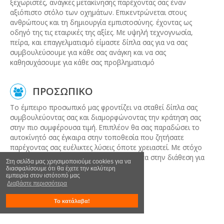
ξεχωριστές, ανάγκες μετακίνησης παρέχοντας σας έναν
αξιόπιστο στόλο των οχημάτων. Επικεντρώνεται στους
ανθρώπους και τη δημιουργία εμπιστοσύνης. έχοντας ως
οδηγό της τις εταιρικές της αξίες. Με υψηλή τεχνογνωσία,
πείρα, και επαγγελματισμό είμαστε δίπλα σας για να σας
συμβουλεύσουμε για κάθε σας ανάγκη και να σας
καθησυχάσουμε για κάθε σας προβληματισμό
ΠΡΟΣΩΠΙΚΟ
Το έμπειρο προσωπικό μας φροντίζει να σταθεί δίπλα σας
συμβουλεύοντας σας και διαμορφώνοντας την κράτηση σας
στην πιο συμφέρουσα τιμή. Επιπλέον θα σας παραδώσει το
αυτοκίνητό σας έγκαιρα στην τοποθεσία που ζητήσατε
παρέχοντας σας ευέλικτες λύσεις όποτε χρειαστεί. Με στόχο
την άριστη εξυπηρέτηση σας είμαστε πάντα στην διάθεση για
Στη σελίδα μας χρησιμοποιούμε cookies για να
να καλύψουμε τις ανάγκες σας!
διασφαλίσουμε ότι θα έχετε την καλύτερη
εμπειρία στον ιστότοπό μας
Διαβάστε περισσότερα
Το κατάλαβα!