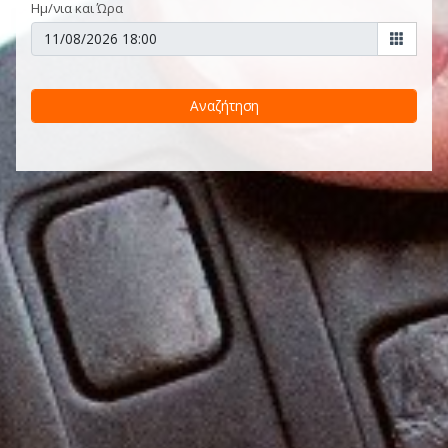
Ημ/νια και Ώρα
Αναζήτηση