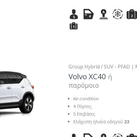
A
2
4
5
1
Group Hybrid / SUV - PFAD |
Volvo XC40
ή
παρόμοιο
Air-condition
4 Πόρτες
5 Επιβάτες
Ελάχιστη ηλικία οδηγού
23
A