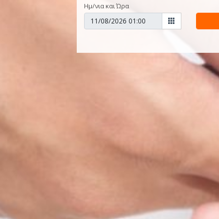
Ημ/νια και Ώρα