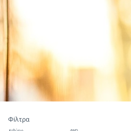
Φiλτρα
Κιβώτιο
4WD