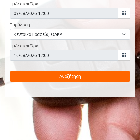
Ημ/νια και Ώρα
Παράδοση
Ημ/νια και Ώρα
Αναζήτηση