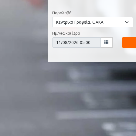
Παραλαβή
Ημ/νια και Ώρα