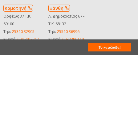
Κομοτηνή
Ξάνθη
Ορφέως 37 Τ.Κ.
Λ. Δημοκρατίας 67 -
69100
Τ.Κ. 68132
Τηλ:
25310 32905
Τηλ:
25510 36996
Κινητό:
6945107712
Κινητό:
6932290119
Δείτε στον χάρτη
Δείτε στον χάρτη
Το κατάλαβα!
MHTE:
MHTE:
0102Ε8100001810
0102Ε8100001810