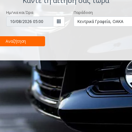
Κάντε τη αίτησή σας τώρα
Ημ/νια και Ώρα
Παράδοση
Αναζήτηση