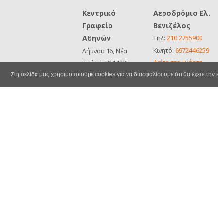
Κεντρικό
Αεροδρόμιο Ελ.
Γραφείο
Βενιζέλος
Αθηνών
Τηλ:
210 2755900
Κινητό:
6972446259
Λήμνου 16, Νέα
Δείτε στον χάρτη
Ιωνία | ΤΚ 14235
ΜΗΤΕ
Τηλ:
210 2755900
Στη σελίδα μας χρησιμοποιούμε cookies για να διασφαλίσουμε ότι θα έχετε την
0259Ε81000678200
Κινητό:
6932426177
Δείτε στον χάρτη
ΜΗΤΕ
0259Ε81000678200
Ασφάλειες & Επιλογές
Δεδομένα & Απ
Πολιτική Ακυρώσεων
Επικοινωνία