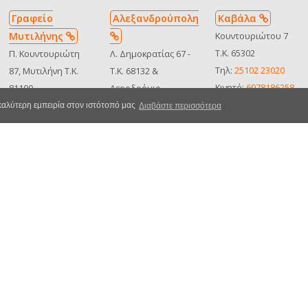
Γραφείο
Αλεξανδρούπολη
Καβάλα
Μυτιλήνης
Κουντουριώτου 7
Τ.Κ. 65302
Π. Κουντουριώτη
Λ. Δημοκρατίας 67 -
Τηλ:
25102 23020
87, Μυτιλήνη Τ.Κ.
Τ.Κ. 68132 &
Κινητό:
6978186258
81100
Αεροδρόμιο
Δείτε στον χάρτη
Τηλ:
22510 25505
"Δημόκριτος"
 καλύτερη εμπειρία στον ιστότοπό μας
Διαβάστε περισσότερα
MHTE:
Κινητό:
6973364710
Τηλ:
25510 36996
0102Ε8100001810
Δείτε στον χάρτη
Κινητό:
6932290119
MHTE:
Δείτε στον χάρτη
0310Ε810050500
ΜΗΤΕ
0102Ε8100001810
όρρητο
Κατηγορίες Οχημάτων
Όροι Ενοικίασης