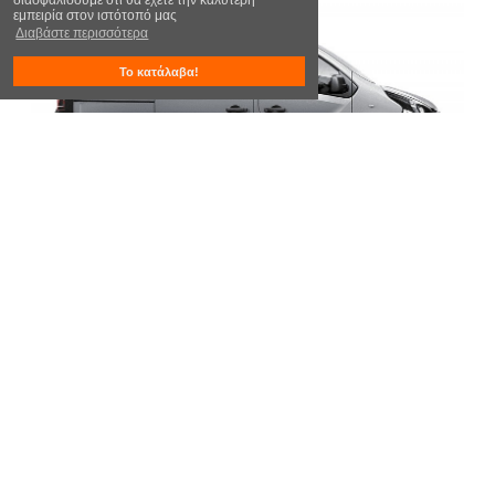
εμπειρία στον ιστότοπό μας
Διαβάστε περισσότερα
Το κατάλαβα!
Group - MPV | L1H1 Μίνι Βαν 9 Θέσεων
Χειροκίνητο Πετρέλαιο
Opel Vivaro
ή παρόμοιο
Air-condition
4 Πόρτες
9 Επιβάτες
Ελάχιστη ηλικία οδηγού
23
M
4
4
4
9