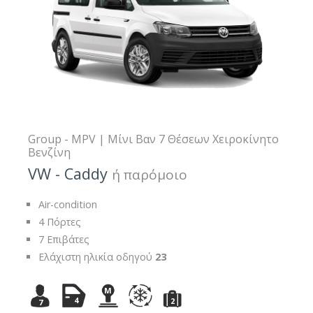
Group - MPV | Μίνι Βαν 7 Θέσεων Χειροκίνητο
Βενζίνη
VW - Caddy
ή παρόμοιο
Air-condition
4 Πόρτες
7 Επιβάτες
Ελάχιστη ηλικία οδηγού
23
M
4
2
7