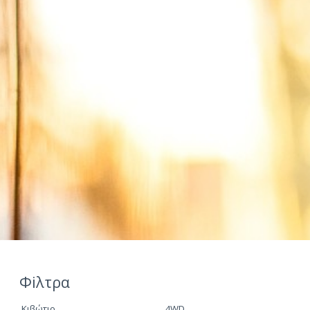
Φiλτρα
Κιβώτιο
4WD