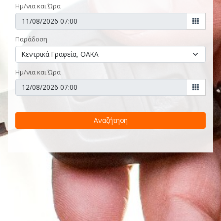
Ημ/νια και Ώρα
Παράδοση
Ημ/νια και Ώρα
Αναζήτηση