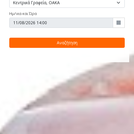
Ημ/νια και Ώρα
Αναζήτηση